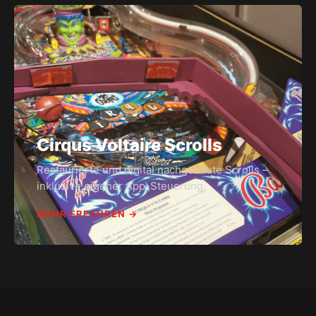
Cirqus Voltaire Scrolls
Restaurierte und digital nachgebaute Scrolls –
inklusive eigener App-Steuerung.
MEHR ERFAHREN →