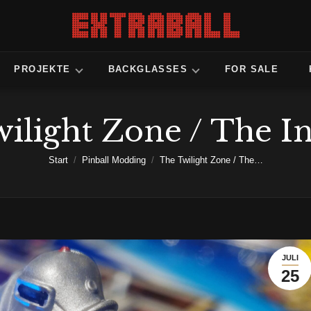
PROJEKTE
BACKGLASSES
FOR SALE
ilight Zone / The I
Sie befinden sich hier:
Start
Pinball Modding
The Twilight Zone / The…
JULI
25