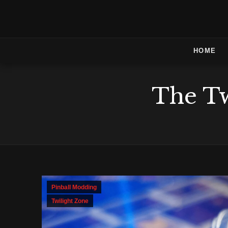
HOME
The Tw
Pinball Modding
Twilight Zone